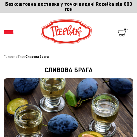
Безкоштовна доставка у точки видачі Rozetka від 800
грн
0
Головна
Блог
Сливова брага
МЕНЮ
СЛИВОВА БРАГА
СПІВПРАЦЯ
ПРО ПЕРВАК
ПРО СПЕЦІЇ
ПРО КОМПАНІЮ