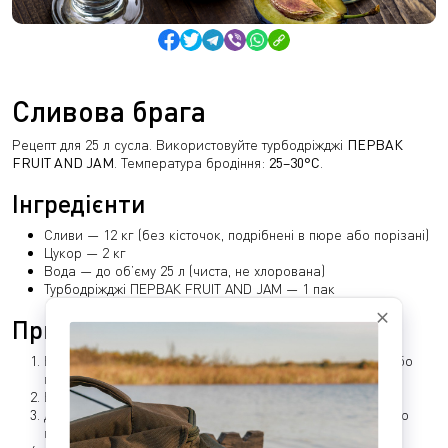
БЛОГ
КАТАЛОГ
Сливова брага
КАЛЬКУЛЯТОРИ
Рецепт для 25 л сусла. Використовуйте турбодріжджі
ПЕРВАК
FRUIT AND JAM
. Температура бродіння:
25–30°C
.
Інгредієнти
Сливи — 12 кг (без кісточок, подрібнені в пюре або порізані)
Цукор — 2 кг
Вода — до об’єму 25 л (чиста, не хлорована)
Турбодріжджі ПЕРВАК FRUIT AND JAM — 1 пак
Приготування
Вимийте сливи і видаліть кісточки. Подрібніть до пюре або
поріжте.
Внесіть у ємність для бродіння об’ємом 30–35 л.
Додайте цукор і частину води (темп. 25°C), розмішайте до
повного розчинення.