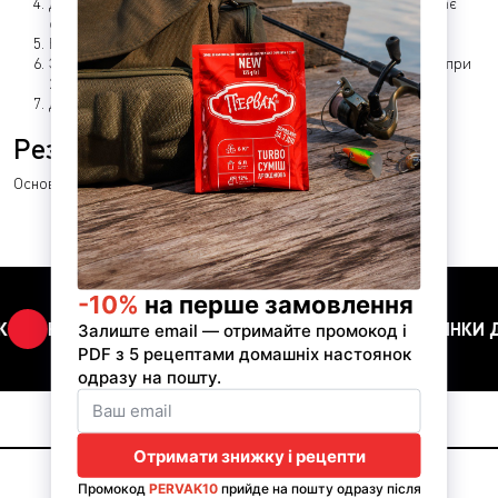
Долийте решту води до об’єму 25 л. Цукристість сусла має
становити 18–20%.
Внесіть вміст пакета дріжджів, перемішайте.
Закрийте ємність гідрозатвором. Бродіння триває 8 днів при
25–30°C.
Далі — перегонка з розділенням фракцій.
Результат
Основа для бренді типу сливовиці.
НАСТОЯНКИ ДО СВЯТА
ПЕРВАК
НАСТОЯНКИ Д