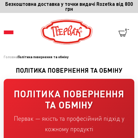
Безкоштовна доставка у точки видачі Rozetka від 800
грн
0
Головна
Політика повернення та обміну
МЕНЮ
ПОЛІТИКА ПОВЕРНЕННЯ ТА ОБМІНУ
СПІВПРАЦЯ
ПОЛІТИКА ПОВЕРНЕННЯ
ПРО ПЕРВАК
ТА ОБМІНУ
ПРО СПЕЦІЇ
Первак — якість та професійний підхід у
кожному продукті
ПРО КОМПАНІЮ