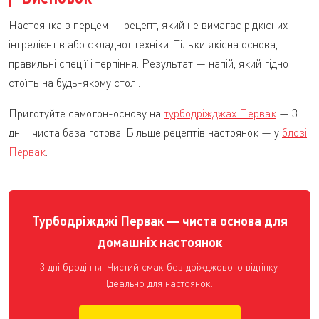
Настоянка з перцем — рецепт, який не вимагає рідкісних
інгредієнтів або складної техніки. Тільки якісна основа,
правильні спеції і терпіння. Результат — напій, який гідно
стоїть на будь-якому столі.
Приготуйте самогон-основу на
турбодріжджах Первак
— 3
дні, і чиста база готова. Більше рецептів настоянок — у
блозі
Первак
.
Турбодріжджі Первак — чиста основа для
домашніх настоянок
3 дні бродіння. Чистий смак без дріжджового відтінку.
Ідеально для настоянок.