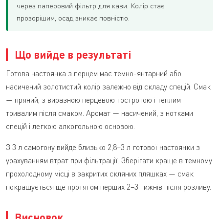
через паперовий фільтр для кави. Колір стає
прозорішим, осад зникає повністю.
Що вийде в результаті
Готова настоянка з перцем має темно-янтарний або
насичений золотистий колір залежно від складу спецій. Смак
— пряний, з виразною перцевою гостротою і теплим
тривалим після смаком. Аромат — насичений, з нотками
спецій і легкою алкогольною основою.
З 3 л самогону вийде близько 2,8–3 л готової настоянки з
урахуванням втрат при фільтрації. Зберігати краще в темному
прохолодному місці в закритих скляних пляшках — смак
покращується ще протягом перших 2–3 тижнів після розливу.
Висновок