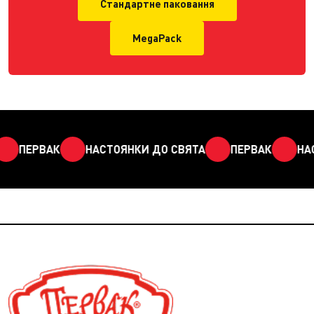
Стандартне паковання
MegaPack
ПЕРВАК
НАСТОЯНКИ ДО СВЯТА
ПЕРВАК
НАСТ