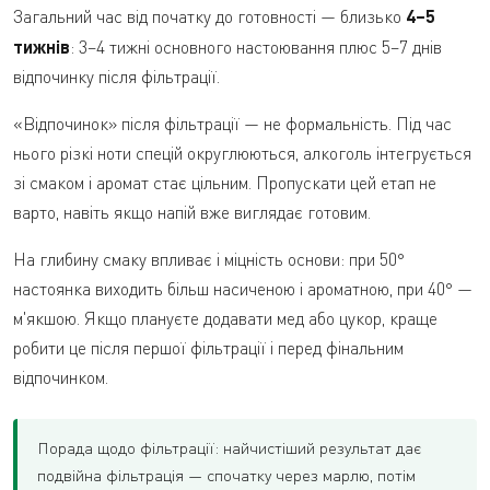
Загальний час від початку до готовності — близько
4–5
тижнів
: 3–4 тижні основного настоювання плюс 5–7 днів
відпочинку після фільтрації.
«Відпочинок» після фільтрації — не формальність. Під час
нього різкі ноти спецій округлюються, алкоголь інтегрується
зі смаком і аромат стає цільним. Пропускати цей етап не
варто, навіть якщо напій вже виглядає готовим.
На глибину смаку впливає і міцність основи: при 50°
настоянка виходить більш насиченою і ароматною, при 40° —
м'якшою. Якщо плануєте додавати мед або цукор, краще
робити це після першої фільтрації і перед фінальним
відпочинком.
Порада щодо фільтрації: найчистіший результат дає
подвійна фільтрація — спочатку через марлю, потім