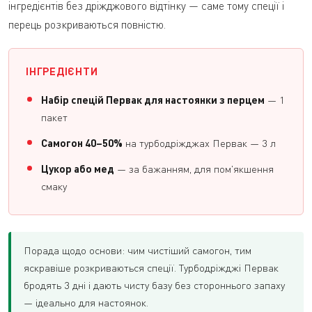
інгредієнтів без дріжджового відтінку — саме тому спеції і
перець розкриваються повністю.
ІНГРЕДІЄНТИ
Набір спецій Первак для настоянки з перцем
— 1
пакет
Самогон 40–50%
на турбодріжджах Первак — 3 л
Цукор або мед
— за бажанням, для пом'якшення
смаку
Порада щодо основи: чим чистіший самогон, тим
яскравіше розкриваються спеції. Турбодріжджі Первак
бродять 3 дні і дають чисту базу без стороннього запаху
— ідеально для настоянок.