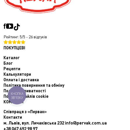
Рейтинг: 5/5 - 26 відгуків
ПОКУПЦЕВІ
Каталог
Блог
Рецепти
Калькулятори
Оплата і доставка
Політика повернення та обміну
Політики приватності
КНОПКА
Політика файлів cookie
ЗВ'ЯЗКУ
КОМПАНІЯ
Співпраця з «Первак»
Контакти
м. Львів, вул. Личаківська 232
info@pervak.com.ua
+38 067 692 98 97