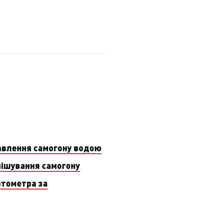
авлення самогону водою
.
мішування самогону
.
ртометра за