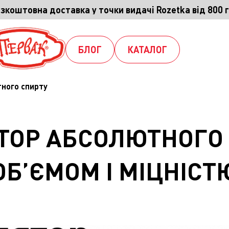
зкоштовна доставка у точки видачі Rozetka від 800 
БЛОГ
КАТАЛОГ
ного спирту
ТОР АБСОЛЮТНОГО 
ОБ’ЄМОМ І МІЦНІСТ