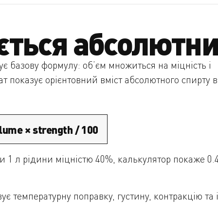
ється абсолютни
є базову формулу: об’єм множиться на міцність і
ат показує орієнтовний вміст абсолютного спирту в
lume × strength / 100
 1 л рідини міцністю 40%, калькулятор покаже 0.
ує температурну поправку, густину, контракцію та 