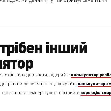
трібен інший
лятор
калькулятор розб
я, скільки води додати, відкрийте
калькулятор з
дві рідини різної міцності, відкрийте
корекцію спи
и показник за температурою, відкрийте