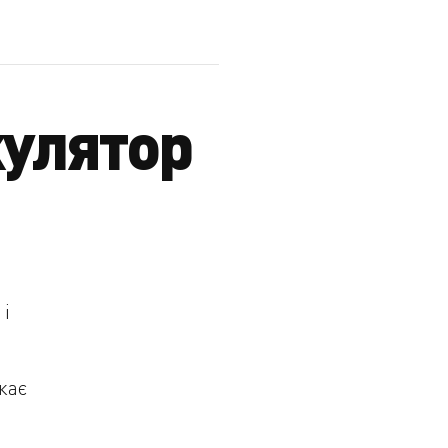
кулятор
 і
кає