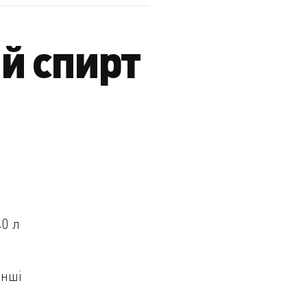
й спирт
40 л
інші