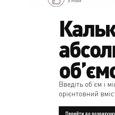
Кальк
абсол
об’єм
Введіть об’єм і м
орієнтовний вміст
Перейти до розрахунк