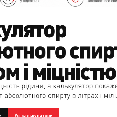
улятор
ютного спир
ом і міцністю
іцність рідини, а калькулятор покаж
 абсолютного спирту в літрах і мілі
у
Усі калькулятори