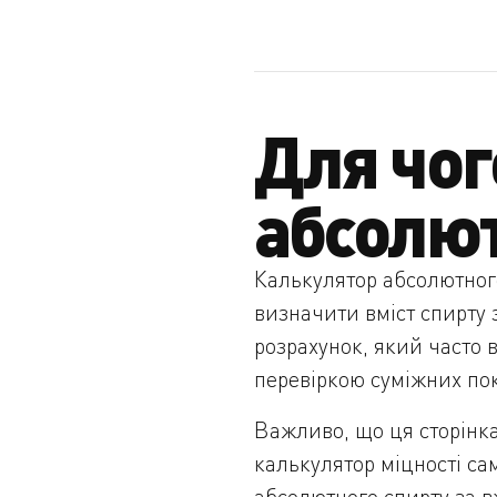
Для чог
абсолют
Калькулятор абсолютного
визначити вміст спирту 
розрахунок, який часто
перевіркою суміжних пок
Важливо, що ця сторінка
калькулятор міцності са
абсолютного спирту за в