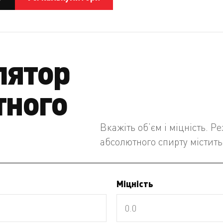
лятор
тного
Вкажіть об’єм і міцність. Р
абсолютного спирту містить
Міцність