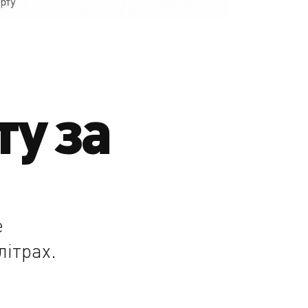
ту за
е
літрах.