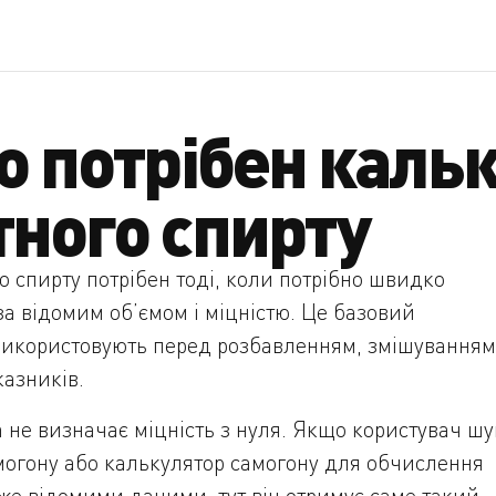
о потрібен каль
ного спирту
 спирту потрібен тоді, коли потрібно швидко
за відомим об’ємом і міцністю. Це базовий
 використовують перед розбавленням, змішуванням
азників.
 не визначає міцність з нуля. Якщо користувач шу
могону або калькулятор самогону для обчислення
же відомими даними, тут він отримує саме такий