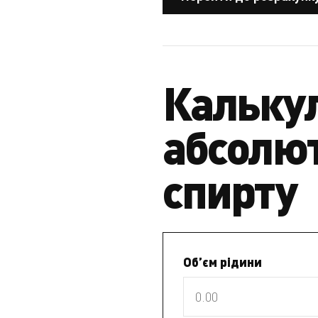
Кальку
абсолю
спирту
Об’єм рідини