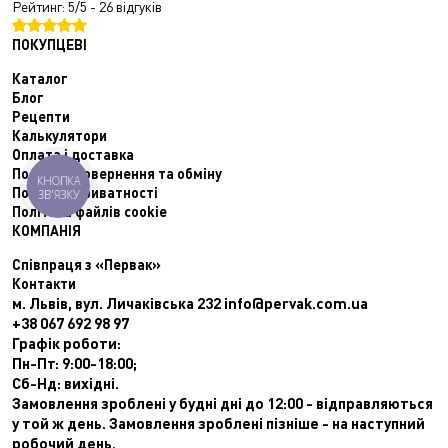
Рейтинг: 5/5 - 26 відгуків
ПОКУПЦЕВІ
Каталог
Блог
Рецепти
Калькулятори
Оплата і доставка
Політика повернення та обміну
КНОПКА
Політики приватності
ЗВ'ЯЗКУ
Політика файлів cookie
КОМПАНІЯ
Співпраця з «Первак»
Контакти
м. Львів, вул. Личаківська 232
info@pervak.com.ua
+38 067 692 98 97
Графік роботи:
Пн-Пт: 9:00-18:00;
Сб-Нд: вихідні.
Замовлення зроблені у будні дні до 12:00 - відправляються
у той ж день. Замовлення зроблені пізніше - на наступний
робочий день.