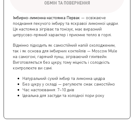
ОБМІН ТА ПОВЕРНЕННЯ
Імбирно-лимонна настоянка Первак
— освіжаюче
поєднання пекучого імбиру та яскравої лимонної цедри.
Ця настоянка зігріває та тонізує, має виразний
цитрусово-пряний характер і приємне тепло в горлі.
Відмінно підходить як самостійний напій охолодженим,
так і як основа для імбирних коктейлів — Moscow Mule
на самогоні, гарячий пунш, зігріваючий глінтвейн.
Виготовляється без цукру, тому міцність і солодкість
контролюєте ви самі.
Натуральний сухий імбир та лимонна цедра
Без цукру у складі — регулюєте смак самостійно
Час настоювання: 7–10 днів
Ідеальна для застуди та холодної пори року