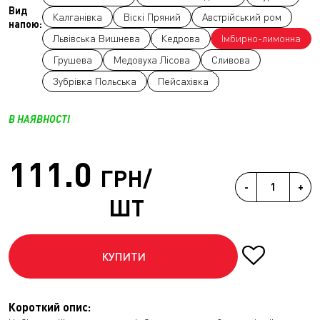
Вид
Калганівка
Віскі Пряний
Австрійський ром
напою:
Львівська Вишнева
Кедрова
Імбирно-лимонна
Грушева
Медовуха Лісова
Сливова
Зубрівка Польська
Пейсахівка
В НАЯВНОСТІ
111.0
ГРН/
-
+
ШТ
КУПИТИ
Короткий опис: