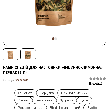
БЛОГ
КАТАЛОГ
КАЛЬКУЛЯТОРИ
НАБІР СПЕЦІЙ ДЛЯ НАСТОЯНКИ «ІМБИРНО-ЛИМОННА»
ПЕРВАК (3 Л)
Артикул:
300000819
Відгуків: 0
Хріновуха
Перцівка
Віскі Ірландський
Коньяк
Бехеровка
Зубрівка
Джин
Ром золотистий
Віскі Шотландський
Бурбон