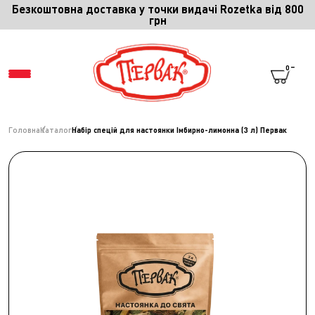
Безкоштовна доставка у точки видачі Rozetka від 800
грн
0
Головна
Каталог
Набір спецій для настоянки Імбирно-лимонна (3 л) Первак
МЕНЮ
СПІВПРАЦЯ
ПРО ПЕРВАК
ПРО СПЕЦІЇ
ПРО КОМПАНІЮ