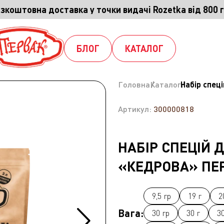
зкоштовна доставка у точки видачі Rozetka від 800 
БЛОГ
КАТАЛОГ
Головна
Каталог
Набір спец
Артикул:
300000818
НАБІР СПЕЦІЙ 
«КЕДРОВА» ПЕР
9,5 гр
19 г
2
Вага:
30 гр
30 г
30