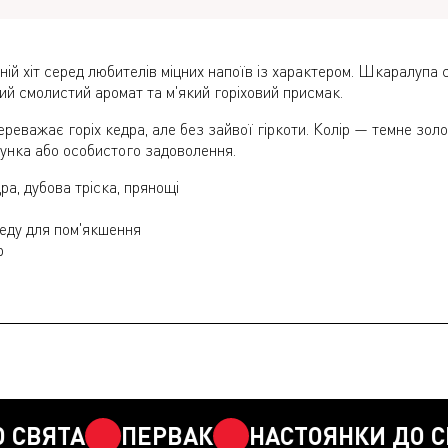
ій хіт серед любителів міцних напоїв із характером. Шкаралупа 
ий смолистий аромат та м'який горіховий присмак.
еважає горіх кедра, але без зайвої гіркоти. Колір — темне зол
рунка або особистого задоволення.
а, дубова тріска, прянощі
еду для пом'якшення
р
ЯТА
ПЕРВАК
НАСТОЯНКИ ДО СВЯТ