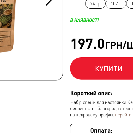
74 гр
102 г
В НАЯВНОСТІ
197.0
ГРН/
КУПИТИ
Короткий опис:
Набір спецій для настоянки Ке
смолистість і благородна терпк
на кедровому профілі.
перейти 
Оплата: