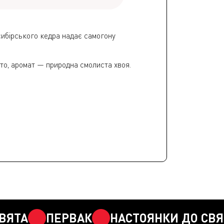
сибірського кедра надає самогону
ото, аромат — природна смолиста хвоя.
А
ПЕРВАК
НАСТОЯНКИ ДО СВЯТА