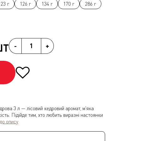
123 г
126 г
134 г
170 г
286 г
ШТ
-
+
дрова 3 л — лісовий кедровий аромат, м'яка
ість. Підійде тим, хто любить виразні настоянки
до опису