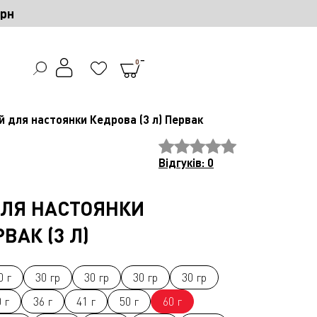
грн
0
ій для настоянки Кедрова (3 л) Первак
Відгуків: 0
ДЛЯ НАСТОЯНКИ
ВАК (3 Л)
0 г
30 гр
30 гр
30 гр
30 гр
 г
36 г
41 г
50 г
60 г