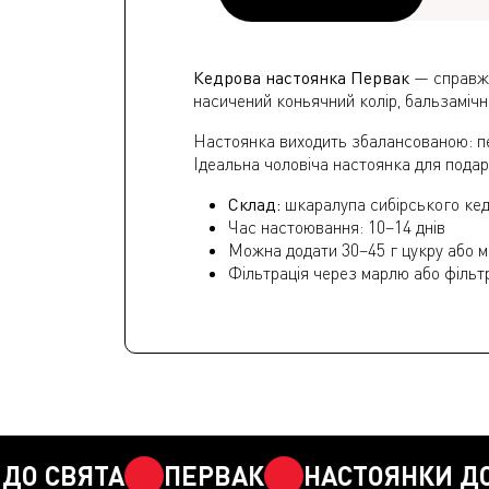
Кедрова настоянка Первак
— справжн
насичений коньячний колір, бальзамічн
Настоянка виходить збалансованою: пер
Ідеальна чоловіча настоянка для пода
Склад:
шкаралупа сибірського кедр
Час настоювання: 10–14 днів
Можна додати 30–45 г цукру або м
Фільтрація через марлю або фільт
СВЯТА
ПЕРВАК
НАСТОЯНКИ ДО СВ